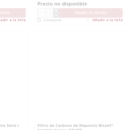
Precio no disponible
CANT.
arrito
Añadir al carrito
adir a la lista
Añadir a la lista
Comparar
e Serie I
Filtro de Carbono de Repuesto Bissell®