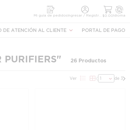
úsqueda
Mi guía de pedidos
Ingresar / Registrarse
Idioma
$0.00
 DE ATENCIÓN AL CLIENTE
PORTAL DE PAGO
R PURIFIERS
"
26
Productos
Página anterior
Pró
Ver
de 3
Vista de la lista de p
Vista de la grilla