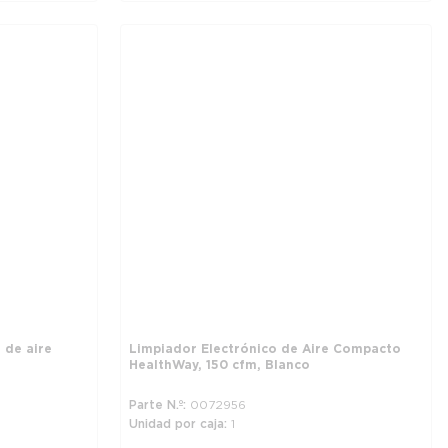
 de aire
Limpiador Electrónico de Aire Compacto
HealthWay, 150 cfm, Blanco
Parte N.º
0072956
Unidad por caja
1