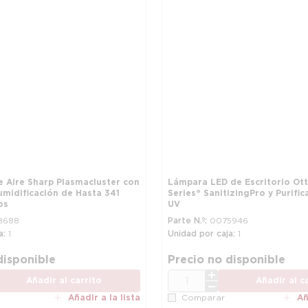
e Aire Sharp Plasmacluster con
Lámpara LED de Escritorio Ott
umidificación de Hasta 341
Series® SanitizingPro y Purific
os
UV
8688
Parte N.º
0075946
a
1
Unidad por caja
1
disponible
Precio no disponible
CANT.
Añadir al carrito
Añadir al c
Añadir a la lista
Añ
Comparar