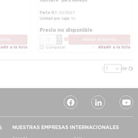
Sanitaire® para AIR400
Parte N.º
0071667
Unidad por caja
10
más información
má
Precio no disponible
CANT.
más información
arrito
Añadir al carrito
adir a la lista
Añadir a la lista
Comparar
Página anterior
Pró
de 3
NUESTRAS EMPRESAS INTERNACIONALES
S