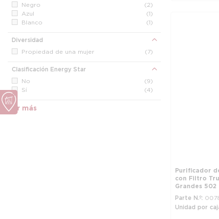
Negro
(2)
Azul
(1)
Blanco
(1)
Diversidad
Propiedad de una mujer
(7)
Clasificación Energy Star
No
(9)
Sí
(4)
Ver más
Purificador d
con Filtro Tr
Grandes 502 
Parte N.º
007
Unidad por caj