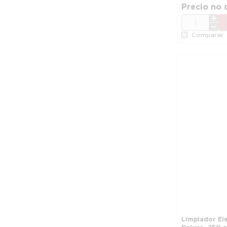
Precio no 
CANT.
Comparar
Limpiador El