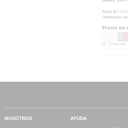
Deluxe, 250 
Parte N.º
007
Unidad por caj
Precio no 
CANT.
Comparar
NOSOTROS
AYUDA