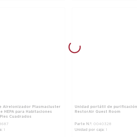
e Aire Ionizador Plasmacluster
Unidad portátil de purificación
ue HEPA para Habitaciones
RestorAir Guest Room
Pies Cuadrados
8687
Parte N.º
0040328
a
1
Unidad por caja
1