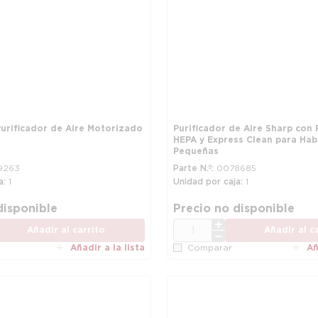
Purificador de Aire Motorizado
Purificador de Aire Sharp con 
HEPA y Express Clean para Hab
Pequeñas
9263
Parte N.º
0078685
a
1
Unidad por caja
1
disponible
Precio no disponible
CANT.
Añadir al carrito
Añadir al c
Añadir a la lista
Añ
Comparar