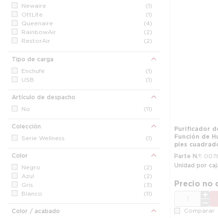
Newaire
(1)
OttLite
(1)
Queenaire
(4)
RainbowAir
(2)
RestorAir
(2)
Novaerus
(3)
Healthway
(3)
Tipo de carga
PlasmaPURE
(2)
Enchufe
(1)
AIRTHINX
(1)
USB
(1)
Artículo de despacho
No
(11)
Colección
Purificador d
Función de H
Serie Wellness
(1)
pies cuadrad
Color
Parte N.º
007
Unidad por caj
Negro
(2)
Azul
(2)
Precio no 
Gris
(3)
Blanco
(11)
CANT.
Comparar
Color / acabado