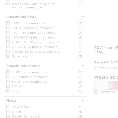
Accesorios para pequeños
(2)
electrodomésticos
Área de cobertura
1-500 pies cuadrados
(3)
501-1,000 pies cuadrados
(2)
1,001-1,500 pies cuadrados
(2)
1,501-2,000 pies cuadrados
(2)
2,001 - 2,500 pies cuadrados
(1)
2,501-3,000 pies cuadrados
(1)
RZ Airflow - 
Más de 3,000 pies cuadrados
(1)
PTAC
No aplica
(3)
Parte N.º
007
Área de tratamiento
Unidad por caj
11,000 pies cuadrados
(1)
Precio no 
2,500 pies cuadrados
(3)
5,000 pies cuadrados
(2)
CANT.
500 ft²
(1)
Otro
(2)
Comparar
Marca
RZ Airflow
(1)
Sharp
(4)
Bissell Homecare
(2)