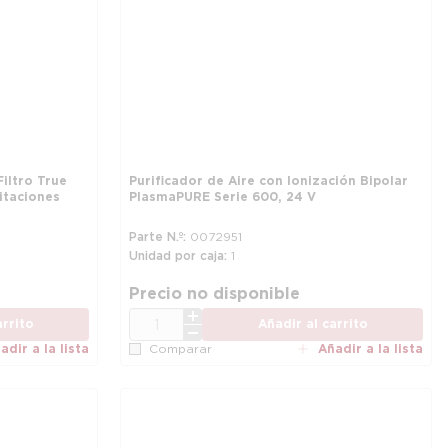
Filtro True
Purificador de Aire con Ionización Bipolar
itaciones
PlasmaPURE Serie 600, 24 V
Parte N.º
0072951
Unidad por caja
1
más información
Precio no disponible
CANT.
arrito
Añadir al carrito
adir a la lista
Añadir a la lista
Comparar