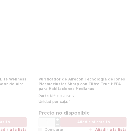
Lite Wellness
Purificador de Aire con Tecnología de Iones
ador de Aire
Plasmacluster Sharp con Filtro True HEPA
para Habitaciones Medianas
Parte N.º
0078686
Unidad por caja
1
má
Precio no disponible
CANT.
arrito
Añadir al carrito
adir a la lista
Añadir a la lista
Comparar