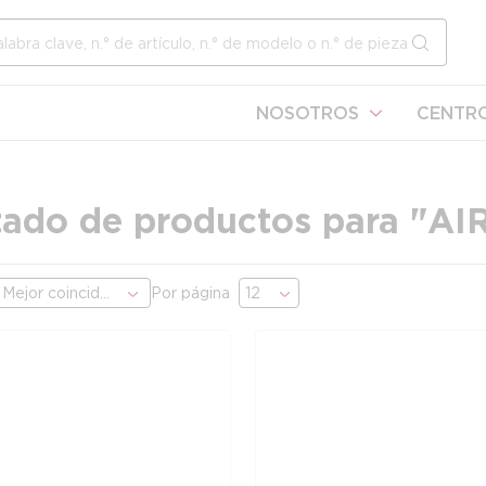
l sitio
enviar b
NOSOTROS
CENTRO
tado de productos para "
AI
Por página