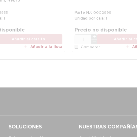
cfm, Negro
2955
Parte N.º
0002999
a
1
Unidad por caja
1
disponible
Precio no disponible
CANT.
Añadir al carrito
Añadir al c
Añadir a la lista
Añ
Comparar
SOLUCIONES
NUESTRAS COMPAÑÍA