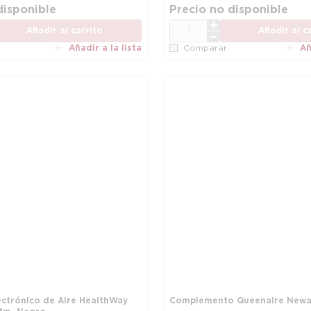
más información
disponible
Precio no disponible
CANT.
Añadir al carrito
Añadir al c
Añadir a la lista
Añ
Comparar
ectrónico de Aire HealthWay
Complemento Queenaire Newair