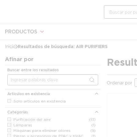
cargando contenido
Saltar al contenido principal
Búsqueda en e
PRODUCTOS
Resultados de búsqueda:
AIR PURIFIERS
Inicio
Afinar por
Resul
Buscar entre los resultados
Ordenar por
Artículos en existencia
Solo artículos en existencia
Categorías
Purificación del aire
(13)
Lámparas
(1)
Máquinas para eliminar olores
(9)
Piezas y accesorios de PTAC y HVAC
(1)