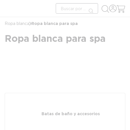
cargando contenido
Búsqueda en el sitio
Saltar al contenido principal
enviar búsqueda
Ropa blanca para spa
Ropa blanca
Ropa blanca para spa
Batas de baño y accesorios