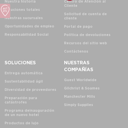
Nuestra historia
Centro de Atención al
Cliente
Soluciones totales
Solicitud de cuenta de
Nuestras sucursales
cliente
Oportunidades de empleo
Portal de pago
Responsabilidad Social
Política de devoluciones
Recursos del sitio web
Contáctenos
SOLUCIONES
NUESTRAS
COMPAÑÍAS
Entrega automática
Guest Worldwide
Sustentabilidad ágil
Gilchrist & Soames
Diversidad de proveedores
Manchester Mills
Preparación para
catástrofes
Simply Supplies
Programa de inauguración
de un nuevo hotel
Productos de lujo