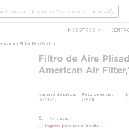
l sitio
enviar b
NOSOTROS
CENTRO
an Air Filter, 16 x 20 x 1 in
Filtro de Aire Plisa
American Air Filter, 
Número de pieza
Peso de envío
U
0044637
0.52 lb
1
$
/
Por unidad
Ingrese para ver el precio