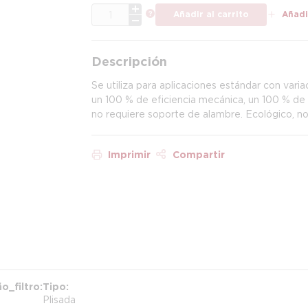
CANT.
más información
Añadir al carrito
Añadir
Descripción
Se utiliza para aplicaciones estándar con var
un 100 % de eficiencia mecánica, un 100 % de 
no requiere soporte de alambre. Ecológico, no
Imprimir
Compartir
o_filtro
Tipo
Plisada