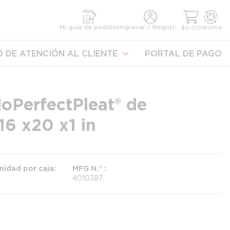
úsqueda
Mi guía de pedidos
Ingresar / Registrarse
Idioma
$0.00
 DE ATENCIÓN AL CLIENTE
PORTAL DE PAGO
do PerfectPleat® de
16 x 20 x 1 in
nidad por caja
MFG N.°
4010387