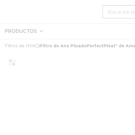
cargando contenido
Saltar al contenido principal
Búsqueda en e
PRODUCTOS
Filtro de Aire Plisado PerfectPleat® de Americ
Filtros de HVAC