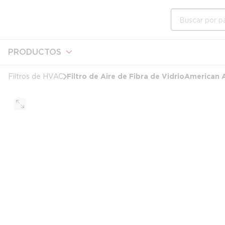
cargando contenido
Saltar al contenido principal
Búsqueda en e
PRODUCTOS
Filtro de Aire de Fibra de Vidrio American Air 
Filtros de HVAC