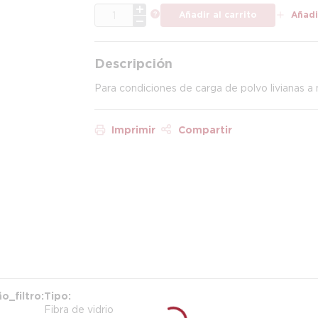
CANT.
más información
Añadir al carrito
Añadir
Descripción
Para condiciones de carga de polvo livianas a m
Imprimir
Compartir
o_filtro
Tipo
Fibra de vidrio