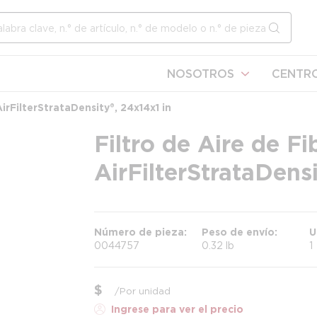
l sitio
enviar b
NOSOTROS
CENTRO
Filter StrataDensity®, 24 x 14 x 1 in
Filtro de Aire de F
Air Filter StrataDensit
Número de pieza
Peso de envío
U
0044757
0.32 lb
1
$
/
Por unidad
Ingrese para ver el precio