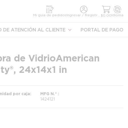
úsqueda
Mi guía de pedidos
Ingresar / Registrarse
Idioma
$0.00
 DE ATENCIÓN AL CLIENTE
PORTAL DE PAGO
ibra de Vidrio American
y®, 24 x 14 x 1 in
nidad por caja
MFG N.°
1424121