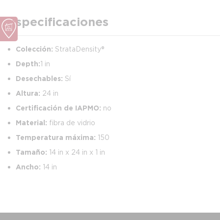
Especificaciones
Colección:
StrataDensity®
Depth:
1 in
Desechables:
Sí
Altura:
24 in
Certificación de IAPMO:
no
Material:
fibra de vidrio
Temperatura máxima:
150
Tamaño:
14 in x 24 in x 1 in
Ancho:
14 in