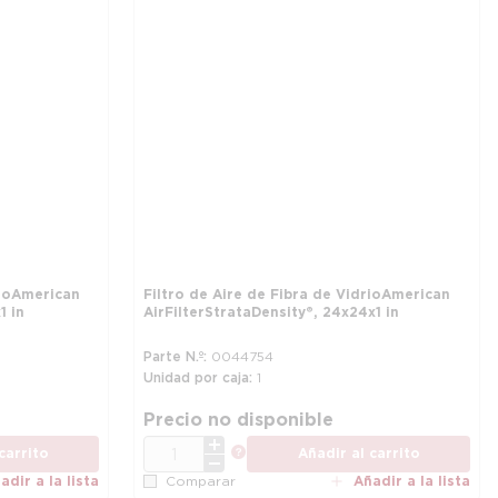
io American
Filtro de Aire de Fibra de Vidrio American
1 in
Air Filter StrataDensity®, 24 x 24 x 1 in
Parte N.º
0044754
Unidad por caja
1
Precio no disponible
CANT.
ión
más información
carrito
Añadir al carrito
adir a la lista
Añadir a la lista
Comparar