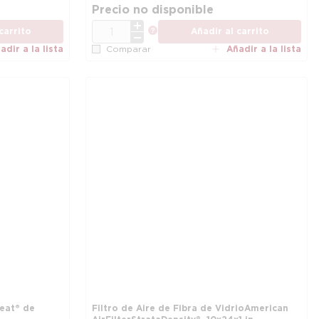
Precio no disponible
CANT.
ión
más información
carrito
Añadir al carrito
adir a la lista
Añadir a la lista
Comparar
leat® de
Filtro de Aire de Fibra de Vidrio American