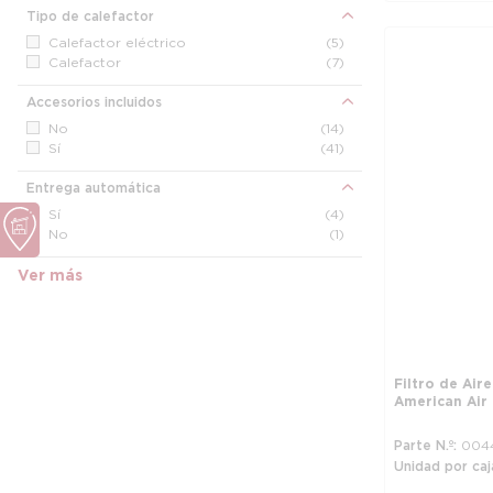
Tipo de calefactor
Calefactor eléctrico
(5)
Calefactor
(7)
Accesorios incluidos
No
(14)
Sí
(41)
Entrega automática
Sí
(4)
No
(1)
Ver más
Filtro de Air
American Air Fi
Parte N.º
004
Unidad por caj