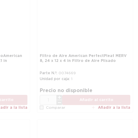
io American
Filtro de Aire American PerfectPleat MERV
 1 in
8, 24 x 12 x 4 in Filtro de Aire Plisado
Parte N.º
0074669
Unidad por caja
1
Precio no disponible
CANT.
ión
carrito
Añadir al carrito
adir a la lista
Añadir a la lista
Comparar