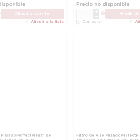
disponible
Precio no disponible
CANT.
más información
más informac
Añadir al carrito
Añadir al 
Añadir a la lista
Añ
Comparar
e Plisado PerfectPleat® de
Filtro de Aire Plisado PerfectP