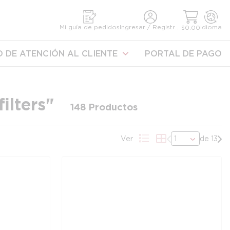
úsqueda
Mi guía de pedidos
Ingresar / Registrarse
Idioma
$0.00
 DE ATENCIÓN AL CLIENTE
PORTAL DE PAGO
filters
"
148
Productos
Página anterior
Pró
Ver
de 13
Vista de la lista de p
Vista de la grilla