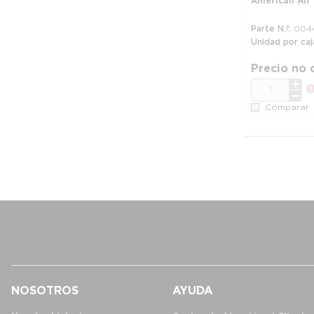
American Air Fi
Parte N.º
004
Unidad por caj
Precio no 
CANT.
Comparar
NOSOTROS
AYUDA