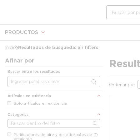
cargando contenido
Saltar al contenido principal
Búsqueda en e
PRODUCTOS
Resultados de búsqueda:
air filters
Inicio
Afinar por
Resul
Buscar entre los resultados
Ordenar por
Artículos en existencia
Solo artículos en existencia
Categorías
Purificadores de aire y desodorantes de
(1)
ambiente