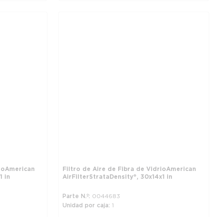
io American
Filtro de Aire de Fibra de Vidrio American
1 in
Air Filter StrataDensity®, 30 x 14 x 1 in
Parte N.º
0044683
Unidad por caja
1