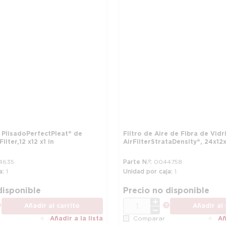
e Plisado PerfectPleat® de
Filtro de Aire de Fibra de Vidr
lter, 12 x 12 x 1 in
Air Filter StrataDensity®, 24 x 12 x 
4635
Parte N.º
0044758
a
1
Unidad por caja
1
disponible
Precio no disponible
CANT.
más información
más informac
Añadir al carrito
Añadir al 
Añadir a la lista
Añ
Comparar