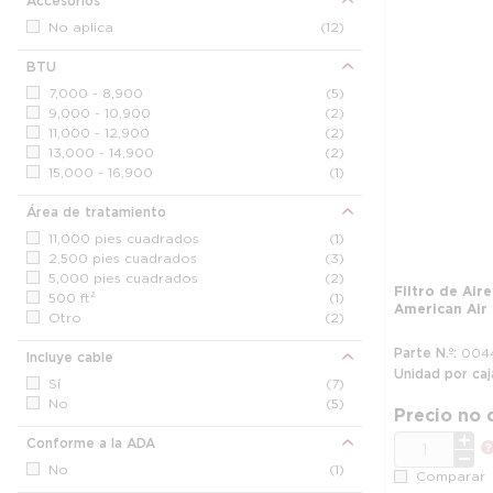
Accesorios
24 x 24 x 1 in
(1)
No aplica
(12)
24 x 24 x 2 in
(1)
25 x 16 x 1 in
(1)
BTU
30 x 14 x 1 in
(1)
7,000 - 8,900
(5)
20 x 24 x 2 in
(1)
9,000 - 10,900
(2)
20 x 25 x 2 in
(1)
11,000 - 12,900
(2)
16 x 20 x 2 in
(1)
13,000 - 14,900
(2)
16 x 25 x 2 in
(1)
15,000 - 16,900
(1)
24 x 12 x 4 in
(1)
14 x 20 x 1 in
(2)
Área de tratamiento
11,000 pies cuadrados
(1)
2,500 pies cuadrados
(3)
5,000 pies cuadrados
(2)
Filtro de Air
500 ft²
(1)
American Air Fi
Otro
(2)
Parte N.º
004
Incluye cable
Unidad por caj
Sí
(7)
No
(5)
Precio no 
CANT.
Conforme a la ADA
No
(1)
Comparar