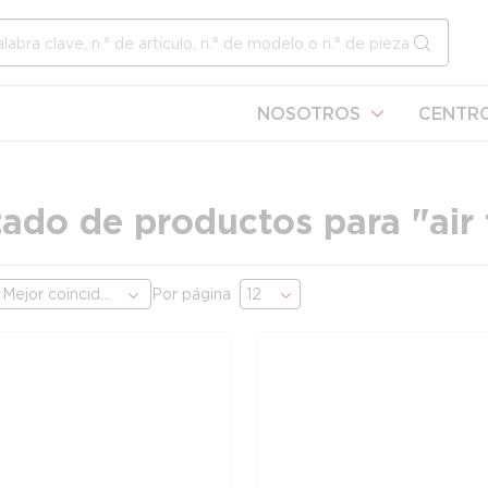
l sitio
enviar b
NOSOTROS
CENTRO
tado de productos para "
air 
Por página