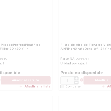
e Plisado PerfectPleat® de
Filtro de Aire de Fibra de Vidr
lter, 20 x 20 x 1 in
Air Filter StrataDensity®, 24 x 14 x
4640
Parte N.º
0044757
a
1
Unidad por caja
1
disponible
Precio no disponible
CANT.
más información
más informac
Añadir al carrito
Añadir al 
Añadir a la lista
Añ
Comparar