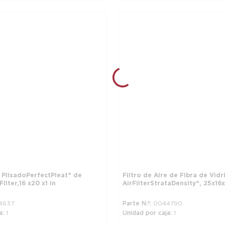
e Plisado PerfectPleat® de
Filtro de Aire de Fibra de Vidr
lter, 16 x 20 x 1 in
Air Filter StrataDensity®, 25 x 16 x 
4637
Parte N.º
0044790
a
1
Unidad por caja
1