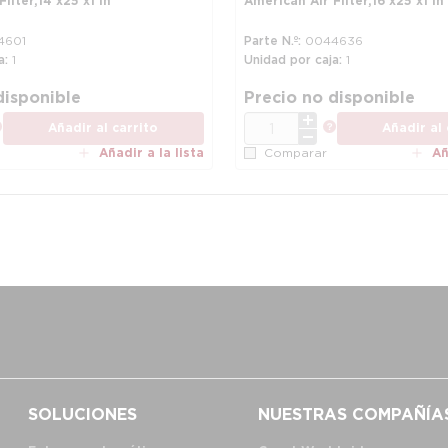
lter, 14 x 25 x 1 in
American Air Filter, 16 x 25 x 1 in
4601
Parte N.º
0044636
a
1
Unidad por caja
1
disponible
Precio no disponible
CANT.
más información
más informac
Añadir al carrito
Añadir al 
Añadir a la lista
Añ
Comparar
SOLUCIONES
NUESTRAS COMPAÑÍA